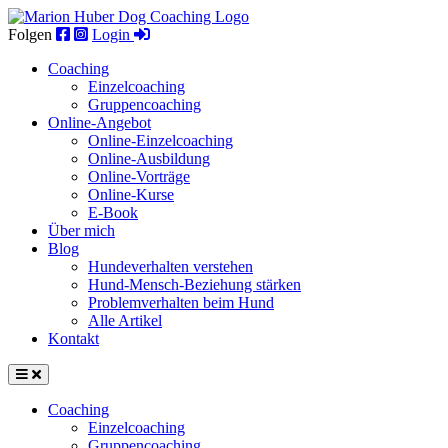
Skip
to
Folgen
Login
content
Coaching
Einzel­coaching
Gruppen­coaching
Online-Angebot
Online-Einzelcoaching
Online-Ausbildung
Online-Vorträge
Online-Kurse
E-Book
Über mich
Blog
Hundeverhalten verstehen
Hund-Mensch-Beziehung stärken
Problemverhalten beim Hund
Alle Artikel
Kontakt
Coaching
Einzel­coaching
Gruppen­coaching