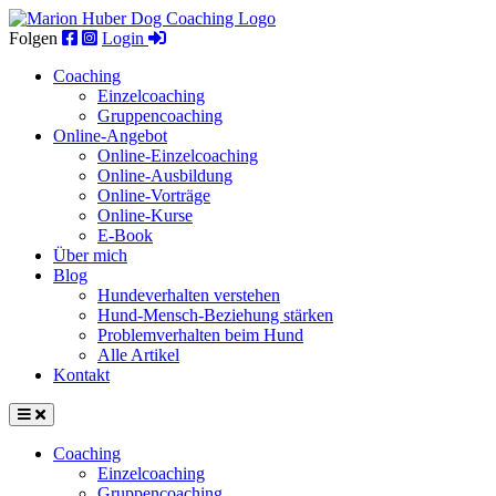
Skip
to
Folgen
Login
content
Coaching
Einzel­coaching
Gruppen­coaching
Online-Angebot
Online-Einzelcoaching
Online-Ausbildung
Online-Vorträge
Online-Kurse
E-Book
Über mich
Blog
Hundeverhalten verstehen
Hund-Mensch-Beziehung stärken
Problemverhalten beim Hund
Alle Artikel
Kontakt
Coaching
Einzel­coaching
Gruppen­coaching