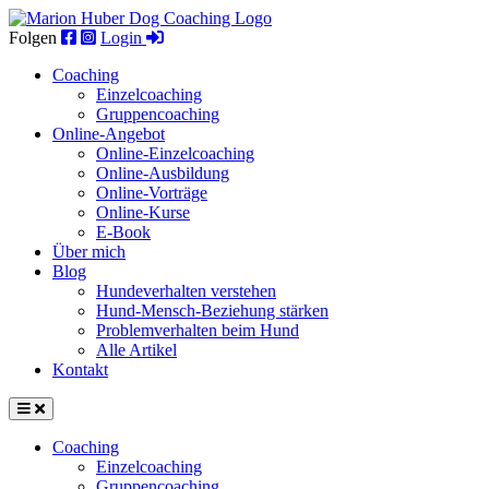
Skip
to
Folgen
Login
content
Coaching
Einzel­coaching
Gruppen­coaching
Online-Angebot
Online-Einzelcoaching
Online-Ausbildung
Online-Vorträge
Online-Kurse
E-Book
Über mich
Blog
Hundeverhalten verstehen
Hund-Mensch-Beziehung stärken
Problemverhalten beim Hund
Alle Artikel
Kontakt
Coaching
Einzel­coaching
Gruppen­coaching